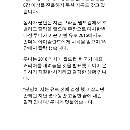
8강 이상을 진출하지 못한 기록도 갖고 있
습니다.
삼사자 군단은 지난 브라질 월드컵에서 조
별리그 탈락을 했으며 주장으로 다시한번
나선 루니가 이끈 이번 유로 2016에서도
언더독 아이슬란드에게 치욕을 받으며 16
강에서 탈락 했습니다.
루니는 2018 러시아 월드컵 후 국가 대표
커리어를 내려놓을 것을 발표했고 이미 은
퇴하기 적절한 시기라고 결정한 상황 입니
다.
“분명히 저는 유로 전에 결정 했고 잘되던
안되던 지난 몇주동안 고심한 끝에 내린
결정 입니다,” 루니가 덧붙였습니다.