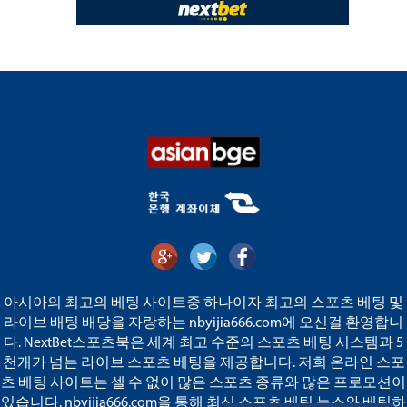
아시아의 최고의 베팅 사이트중 하나이자 최고의 스포츠 베팅 및
라이브 배팅 배당을 자랑하는 nbyijia666.com에 오신걸 환영합니
다. NextBet스포츠북은 세계 최고 수준의 스포츠 베팅 시스템과 5
천개가 넘는 라이브 스포츠 베팅을 제공합니다. 저희 온라인 스포
츠 베팅 사이트는 셀 수 없이 많은 스포츠 종류와 많은 프로모션이
있습니다. nbyijia666.com을 통해 최신 스포츠 베팅 뉴스와 베팅하