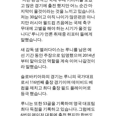
“저는 환상적인 국제 무대 커리어를 보냈
고 많은 경기에 출전 했지만 어느 순간 마
지막이 올것이라는 것을 느끼고 있습니다.
저는 30살이고 아직 나이가 많은편은 아니
지만 러시아 월드컵 즈음에는 국제 축구
무대에 고별을 해야 하는 시기가 올것 입
니다,” 루니가 언론 취재중 리포터 들에게
말했습니다.
새 감독 샘 엘러다이스는 루니를 남은 예
선 기간 동안 주장으로 임명했으며 2014년
부터 맡아오던 역할을 계속 이어 나갈것이
라 말했습니다.
슬로바키아와의 경기는 루니의 국가대표
로서 116번째 출장 경기이며 데이비드 베
컴을 제치고 최다 출장 필드 플레이어로
등극 했습니다.
루니는 또한 53골을 기록하며 영국 대표팀
최다 득점을 기록하고 있습니다. 그럼에도
6번의 메이저 대회에 출전 했지만 한번도