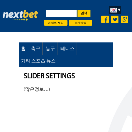
검색
홈
축구
농구
테니스
기타 스포츠 뉴스
SLIDER SETTINGS
(많은정보…)